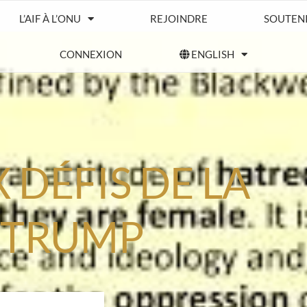
L’AIF À L’ONU
REJOINDRE
SOUTENIR
CONNEXION
ENGLISH
DÉFIS DE LA
 TRUMP