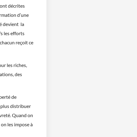
sont décrites
rmation d’une
é devient la
 les efforts
 chacun reçoit ce
r les riches,
ations, des
iberté de
 plus distribuer
uvreté. Quand on
, on les impose à