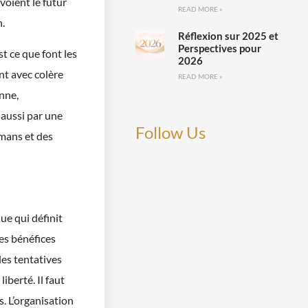
voient le futur
READ MORE »
n.
Réflexion sur 2025 et
Perspectives pour
t ce que font les
2026
nt avec colère
READ MORE »
nne,
 aussi par une
Follow Us
mans et des
ue qui définit
es bénéfices
les tentatives
iberté. Il faut
cs. L’organisation