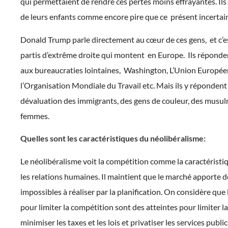
qui permettaient de rendre ces pertes moins effrayantes. Ils 
de leurs enfants comme encore pire que ce présent incertai
Donald Trump parle directement au cœur de ces gens, et c’es
partis d’extrême droite qui montent en Europe. Ils réponde
aux bureaucraties lointaines, Washington, L’Union Europée
l’Organisation Mondiale du Travail etc. Mais ils y répondent
dévaluation des immigrants, des gens de couleur, des musul
femmes.
Quelles sont les caractéristiques du néolibéralisme:
Le néolibéralisme voit la compétition comme la caractéristiq
les relations humaines. Il maintient que le marché apporte d
impossibles à réaliser par la planification. On considère que 
pour limiter la compétition sont des atteintes pour limiter la l
minimiser les taxes et les lois et privatiser les services publi