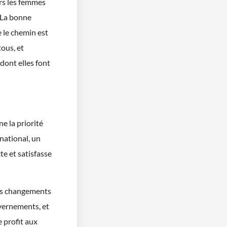
ers les femmes
. La bonne
 le chemin est
ous, et
dont elles font
e la priorité
national, un
e et satisfasse
des changements
vernements, et
 profit aux