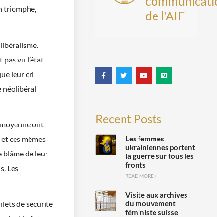
communicati
on triomphe,
de l'AIF
olibéralisme.
t pas vu l’état
ue leur cri
 néolibéral
Recent Posts
se moyenne ont
Les femmes
, et ces mêmes
ukrainiennes portent
e blâme de leur
la guerre sur tous les
fronts
s, Les
READ MORE »
Visite aux archives
du mouvement
ilets de sécurité
féministe suisse