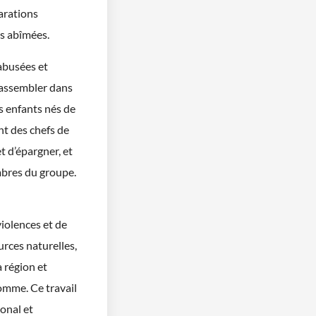
arations
ès abîmées.
abusées et
 rassembler dans
s enfants nés de
nt des chefs de
t d’épargner, et
mbres du groupe.
violences et de
urces naturelles,
a région et
homme. Ce travail
ional et