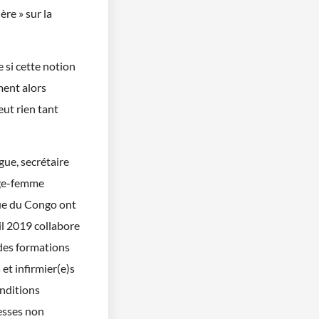
re » sur la
 si cette notion
ment alors
ut rien tant
gue, secrétaire
age-femme
ue du Congo ont
il 2019 collabore
 des formations
et infirmier(e)s
onditions
sesses non