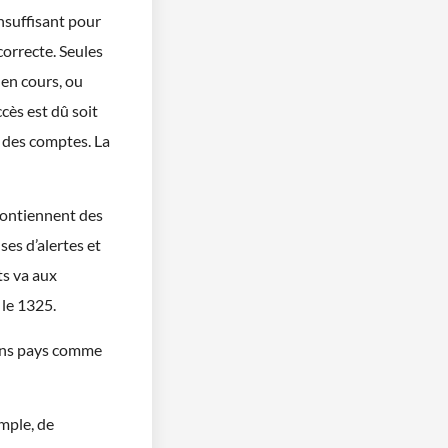
insuffisant pour
correcte. Seules
en cours, ou
cès est dû soit
e des comptes. La
contiennent des
es d’alertes et
ts va aux
le 1325.
ains pays comme
ple, de