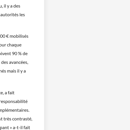
 il y a des
autorités les
100 € mobilisés
pour chaque
çoivent 90 % de
a des avancées,
és mais il y a
, a fait
 responsabilité
omplémentaires.
t très contrasté,
ant » a-t-il fait