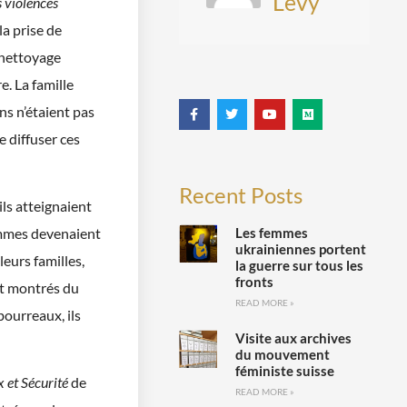
Levy
s violences
la prise de
 nettoyage
e. La famille
ons n’étaient pas
e diffuser ces
Recent Posts
ils atteignaient
Les femmes
femmes devenaient
ukrainiennes portent
eurs familles,
la guerre sur tous les
fronts
nt montrés du
READ MORE »
bourreaux, ils
Visite aux archives
du mouvement
féministe suisse
 et Sécurité
de
READ MORE »