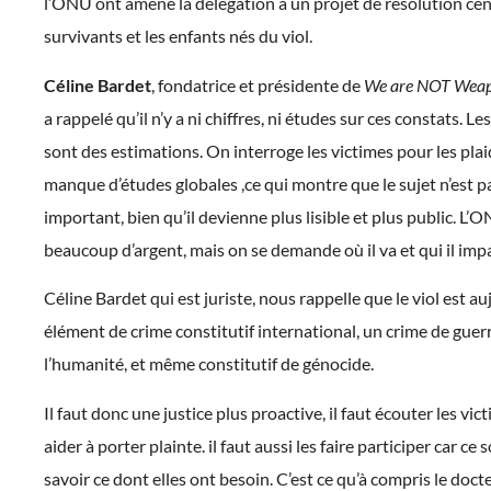
l’ONU ont amené la délégation à un projet de résolution cen
survivants et les enfants nés du viol.
Céline Bardet
, fondatrice et présidente de
We are NOT Weap
a rappelé qu’il n’y a ni chiffres, ni études sur ces constats. L
sont des estimations. On interroge les victimes pour les pla
manque d’études globales ,ce qui montre que le sujet n’est pa
important, bien qu’il devienne plus lisible et plus public. L
beaucoup d’argent, mais on se demande où il va et qui il imp
Céline Bardet qui est juriste, nous rappelle que le viol est a
élément de crime constitutif international, un crime de guer
l’humanité, et même constitutif de génocide.
Il faut donc une justice plus proactive, il faut écouter les victi
aider à porter plainte. il faut aussi les faire participer car ce 
savoir ce dont elles ont besoin. C’est ce qu’à compris le do