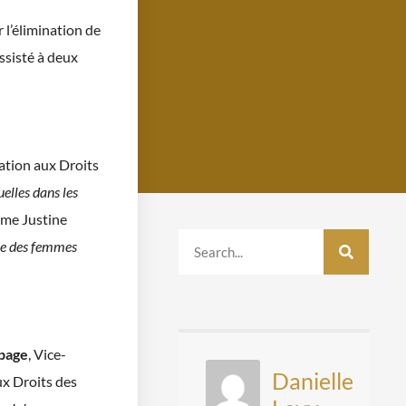
 l’élimination de
ssisté à deux
gation aux Droits
elles dans les
ame Justine
ie des femmes
page
, Vice-
Danielle
ux Droits des