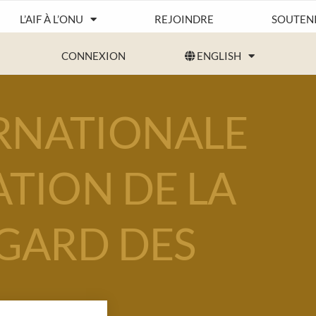
L’AIF À L’ONU
REJOINDRE
SOUTENIR
CONNEXION
ENGLISH
RNATIONALE
ATION DE LA
EGARD DES