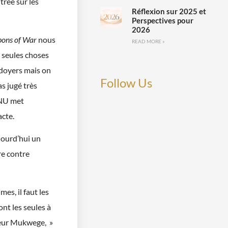
trée sur les
Réflexion sur 2025 et
Perspectives pour
2026
ons of War
nous
READ MORE »
es seules choses
idoyers mais on
Follow Us
s jugé très
’ONU met
acte.
ujourd’hui un
re contre
mes, il faut les
sont les seules à
cteur Mukwege, »