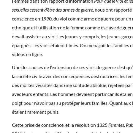
Femmes dans son rapport d’information
Pour que le viol et le
sexuelles cessent d’être des armes de guerre,
nous ont rapporté 
conscience en 1990, du viol comme arme de guerre pour un
ethnique et l’utilisation de la femme comme esclave de guerr
devait assister au viol, Les jeunes y compris, les jeunes garç
épargnés. Les viols étaient filmés. On menaçait les familles d
vidéos en ligne.
Une des causes de l’extension de ces viols de guerre c’est qu’
la société civile avec des conséquences destructrices: les 
des mortes vivantes dans une solitude absolue, rejetées par l
avec leurs enfants. Les hommes devaient partir car ils étaie
doigt pour n’avoir pas su protéger leurs familles .Quant aux 
étaient rarement punis.
Cette prise de conscience, et la résolution 1325
Femmes, Paix