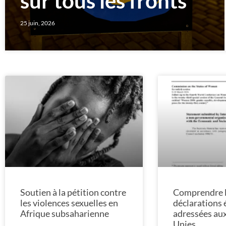
sur tous les fronts
25 juin, 2026
Soutien à la pétition contre
Comprendre 
les violences sexuelles en
déclarations 
Afrique subsaharienne
adressées au
Unies